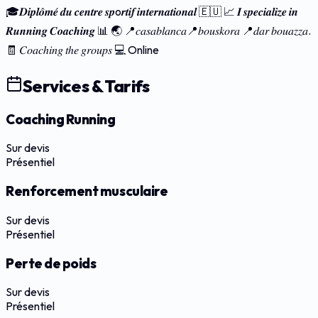
🎓𝑫𝒊𝒑𝒍𝒐̂𝒎𝒆́ 𝒅𝒖 𝒄𝒆𝒏𝒕𝒓𝒆 𝒔𝒑o𝒓𝒕𝒊𝒇 𝒊𝒏𝒕𝒆𝒓𝒏𝒂𝒕𝒊𝒐𝒏𝒂𝒍 🇪🇺 📈 𝑰 𝒔𝒑𝒆𝒄𝒊𝒂𝒍𝒊𝒛𝒆 𝒊𝒏
𝑹𝒖𝒏𝒏𝒊𝒏𝒈 𝑪𝒐𝒂𝒄𝒉𝒊𝒏𝒈 📊 🌏 📍𝑐𝑎𝑠𝑎𝑏𝑙𝑎𝑛𝑐𝑎📍𝑏𝑜𝑢𝑠𝑘𝑜𝑟𝑎 📍𝑑𝑎𝑟 𝑏𝑜𝑢𝑎𝑧𝑧𝑎.
🧾 𝐶𝑜𝑎𝑐ℎ𝑖𝑛𝑔 𝑡ℎ𝑒 𝑔𝑟𝑜𝑢𝑝𝑠 💻 Online
Services & Tarifs
Coaching Running
Sur devis
Présentiel
Renforcement musculaire
Sur devis
Présentiel
Perte de poids
Sur devis
Présentiel