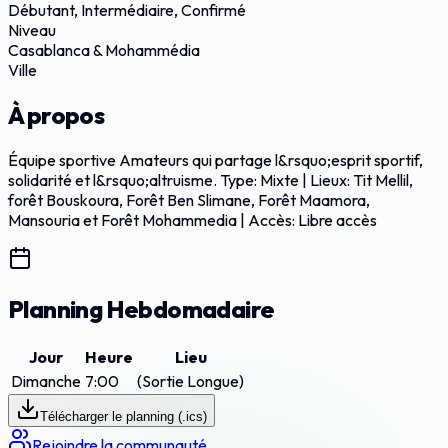
Débutant, Intermédiaire, Confirmé
Niveau
Casablanca & Mohammédia
Ville
À propos
Équipe sportive Amateurs qui partage l&rsquo;esprit sportif,
solidarité et l&rsquo;altruisme. Type: Mixte | Lieux: Tit Mellil,
forêt Bouskoura, Forêt Ben Slimane, Forêt Maamora,
Mansouria et Forêt Mohammedia | Accès: Libre accès
Planning Hebdomadaire
Jour
Heure
Lieu
Dimanche
7:00
(Sortie Longue)
Télécharger le planning (.ics)
Rejoindre la communauté